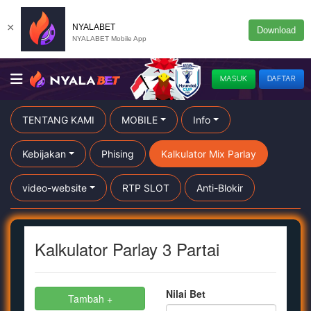
×
NYALABET
Download
NYALABET Mobile App
MASUK
DAFTAR
TENTANG KAMI
MOBILE
Info
Kebijakan
Phising
Kalkulator Mix Parlay
video-website
RTP SLOT
Anti-Blokir