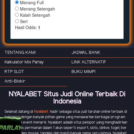
TENTANG KAMI
JADWAL BANK
Kalkulator Mix Parlay
LINK ALTERNATIF
RTP SLOT
BUKU MIMPI
Anti-Blokir
NYALABET Situs Judi Online Terbaik Di
Indonesia
Selamat datang di
Nyalabet
.
hadir sebagai situs judi taruhan online terbaik di
Indonesia dengan banyak pilihan game yang menawarkan berbagai program
promo dan event menarik. Nyalabet adalah situs pelopor yang menghadirkan
banyak jenis permainan dalam 1 akun seperti esport, slots, idnlive, togel, live
casino, mickey mouse, tangkas dan masih banyak game seru lainnya. Nyalabet