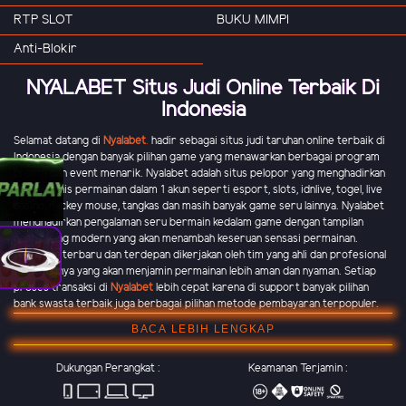
RTP SLOT
BUKU MIMPI
Anti-Blokir
NYALABET Situs Judi Online Terbaik Di
Indonesia
Selamat datang di
Nyalabet
.
hadir sebagai situs judi taruhan online terbaik di
Indonesia dengan banyak pilihan game yang menawarkan berbagai program
promo dan event menarik. Nyalabet adalah situs pelopor yang menghadirkan
banyak jenis permainan dalam 1 akun seperti esport, slots, idnlive, togel, live
casino, mickey mouse, tangkas dan masih banyak game seru lainnya. Nyalabet
menghadirkan pengalaman seru bermain kedalam game dengan tampilan
grafik yang modern yang akan menambah keseruan sensasi permainan.
Teknologi terbaru dan terdepan dikerjakan oleh tim yang ahli dan profesional
di bidangnya yang akan menjamin permainan lebih aman dan nyaman. Setiap
proses transaksi di
Nyalabet
lebih cepat karena di support banyak pilihan
bank swasta terbaik juga berbagai pilihan metode pembayaran terpopuler.
BACA LEBIH LENGKAP
Dukungan Perangkat :
Keamanan Terjamin :