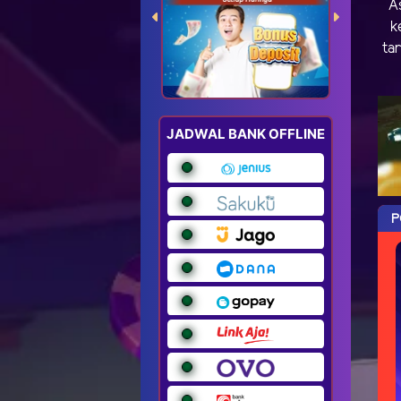
A
k
ta
JADWAL BANK OFFLINE
P