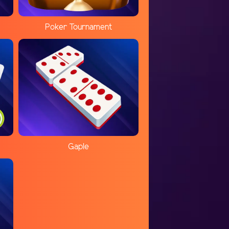
Poker Tournament
Gaple