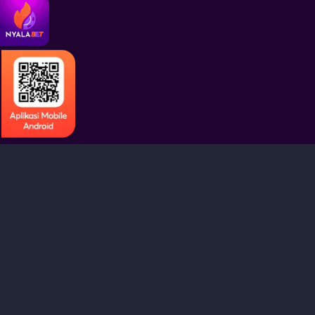
TENTANG KAMI
JADWAL BANK